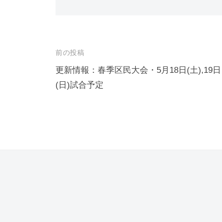
投
前の投稿
稿
更新情報：春季区民大会・5月18日(土),19日
(日)試合予定
ナ
ビ
ゲ
ー
シ
ョ
ン