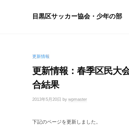
コ
ン
目黒区サッカー協会・少年の部
テ
ン
ツ
へ
ス
更新情報
キ
更新情報：春季区民大会・5
ッ
プ
合結果
2013年5月20日
by
wpmaster
下記のページを更新しました。