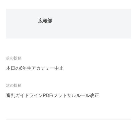
広報部
投
前の投稿
稿
本日の6年生アカデミー中止
ナ
ビ
次の投稿
ゲ
審判ガイドラインPDF/フットサルルール改正
ー
シ
ョ
ン