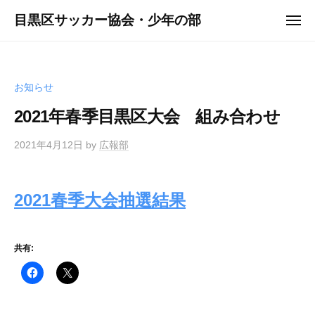
ュ
コ
ー
目黒区サッカー協会・少年の部
メ
ン
ニ
ュ
テ
ー
ン
ツ
お知らせ
へ
2021年春季目黒区大会 組み合わせ
ス
キ
2021年4月12日
by
広報部
ッ
プ
2021春季大会抽選結果
共有: