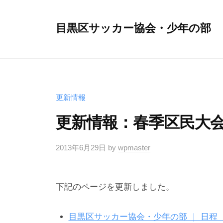
コ
ン
目黒区サッカー協会・少年の部
テ
ン
ツ
へ
ス
更新情報
キ
更新情報：春季区民大会・
ッ
プ
2013年6月29日
by
wpmaster
下記のページを更新しました。
目黒区サッカー協会・少年の部 ｜ 日程 ｜ 