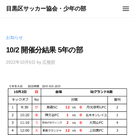
ュ
コ
ー
目黒区サッカー協会・少年の部
メ
ン
ニ
ュ
テ
ー
ン
ツ
お知らせ
へ
10/2 開催分結果 5年の部
ス
キ
2022年10月6日
by
広報部
ッ
プ