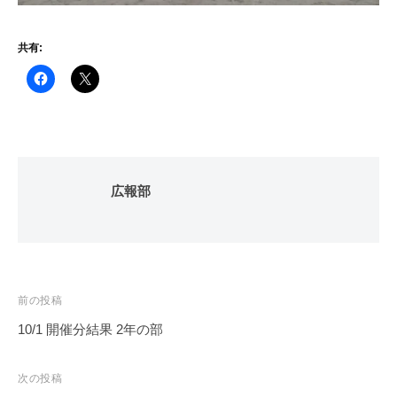
共有:
広報部
投
前の投稿
稿
10/1 開催分結果 2年の部
ナ
ビ
次の投稿