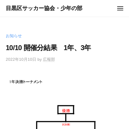
ュ
コ
ー
目黒区サッカー協会・少年の部
メ
ン
ニ
ュ
テ
ー
ン
ツ
お知らせ
へ
10/10 開催分結果 1年、3年
ス
キ
2022年10月10日
by
広報部
ッ
プ