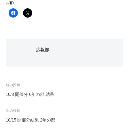
共有:
広報部
投
前の投稿
稿
10/8 開催分 6年の部 結果
ナ
ビ
次の投稿
ゲ
10/15 開催分結果 2年の部
ー