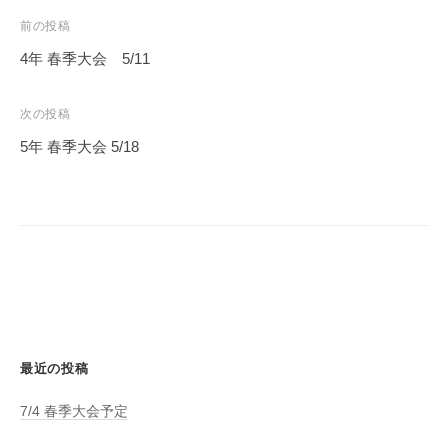
投
前の投稿
稿
4年 春季大会 5/11
ナ
ビ
次の投稿
ゲ
5年 春季大会 5/18
ー
シ
ョ
ン
最近の投稿
7/4 春季大会予定