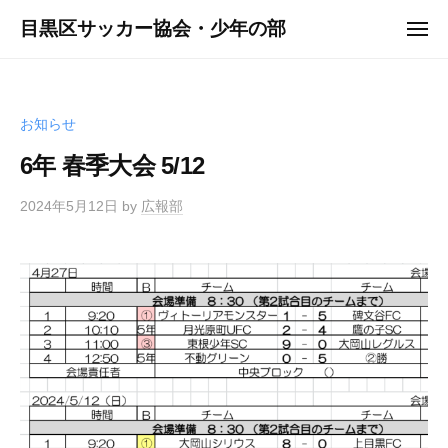
ュ
コ
ー
目黒区サッカー協会・少年の部
メ
ン
ニ
ュ
テ
ー
ン
ツ
お知らせ
へ
6年 春季大会 5/12
ス
キ
2024年5月12日
by
広報部
ッ
プ