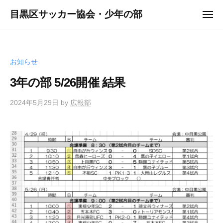
ュ
コ
ー
目黒区サッカー協会・少年の部
メ
ン
ニ
ュ
テ
ー
ン
ツ
お知らせ
へ
3年の部 5/26開催 結果
ス
キ
2024年5月29日
by
広報部
ッ
プ