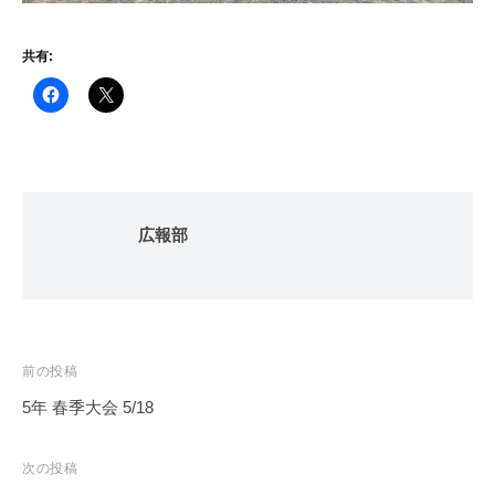
共有:
広報部
投
前の投稿
稿
5年 春季大会 5/18
ナ
ビ
次の投稿