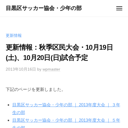
ュ
コ
ー
目黒区サッカー協会・少年の部
メ
ン
ニ
ュ
テ
ー
ン
ツ
更新情報
へ
更新情報：秋季区民大会・10月19日
ス
(土)、10月20日(日)試合予定
キ
ッ
2013年10月16日
by
wpmaster
プ
下記のページを更新しました。
目黒区サッカー協会・少年の部 ｜ 2013年度大会 ｜ ３年
生の部
目黒区サッカー協会・少年の部 ｜ 2013年度大会 ｜ ５年
生の部