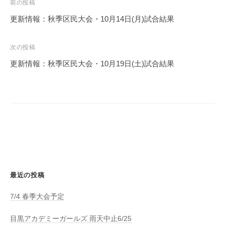
投
前の投稿
稿
更新情報：秋季区民大会・10月14日(月)試合結果
ナ
ビ
次の投稿
ゲ
更新情報：秋季区民大会・10月19日(土)試合結果
ー
シ
ョ
ン
最近の投稿
7/4 春季大会予定
目黒アカデミーガールズ 雨天中止6/25