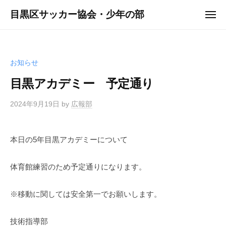
ュ
コ
ー
目黒区サッカー協会・少年の部
メ
ン
ニ
ュ
テ
ー
ン
ツ
お知らせ
へ
目黒アカデミー 予定通り
ス
キ
2024年9月19日
by
広報部
ッ
プ
本日の5年目黒アカデミーについて
体育館練習のため予定通りになります。
※移動に関しては安全第一でお願いします。
技術指導部