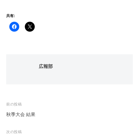
共有:
広報部
投
前の投稿
稿
秋季大会 結果
ナ
ビ
次の投稿