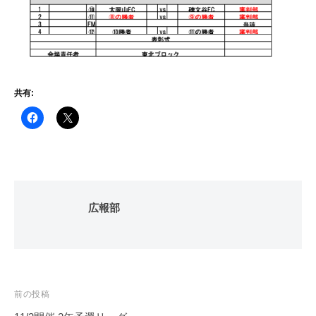
共有:
広報部
投
前の投稿
稿