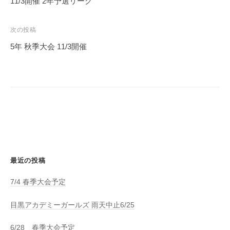
11/3開催 2年予選リーグ
ナ
ビ
次の投稿
ゲ
5年 秋季大会 11/3開催
ー
シ
ョ
ン
最近の投稿
7/4 春季大会予定
目黒アカデミーガールズ 雨天中止6/25
6/28 春季大会予定