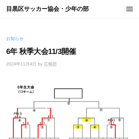
ュ
コ
ー
目黒区サッカー協会・少年の部
メ
ン
ニ
ュ
テ
ー
ン
ツ
お知らせ
へ
6年 秋季大会11/3開催
ス
キ
2024年11月4日
by
広報部
ッ
プ