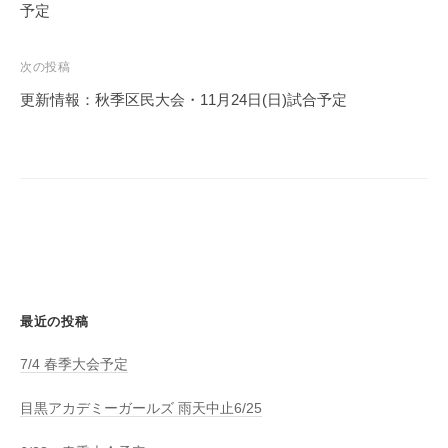
ナ
予定
ビ
ゲ
次の投稿
ー
更新情報：秋季区民大会・11月24日(日)試合予定
シ
ョ
ン
最近の投稿
7/4 春季大会予定
目黒アカデミーガールズ 雨天中止6/25