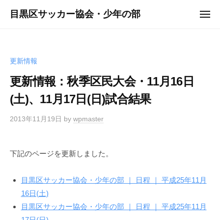
ュ
コ
ー
目黒区サッカー協会・少年の部
メ
ン
ニ
ュ
テ
ー
ン
ツ
更新情報
へ
更新情報：秋季区民大会・11月16日
ス
(土)、11月17日(日)試合結果
キ
ッ
2013年11月19日
by
wpmaster
プ
下記のページを更新しました。
目黒区サッカー協会・少年の部 ｜ 日程 ｜ 平成25年11月
16日(土)
目黒区サッカー協会・少年の部 ｜ 日程 ｜ 平成25年11月
17日(日)