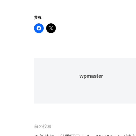
共有:
wpmaster
投
前の投稿