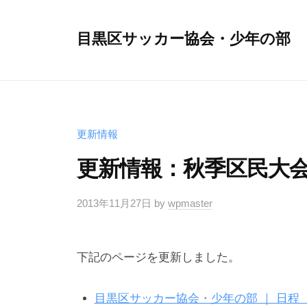
コ
ン
目黒区サッカー協会・少年の部
テ
ン
ツ
へ
ス
更新情報
キ
更新情報：秋季区民大会・
ッ
プ
2013年11月27日
by
wpmaster
下記のページを更新しました。
目黒区サッカー協会・少年の部 ｜ 日程 ｜ 