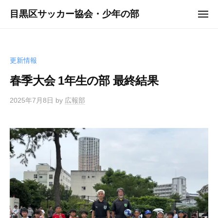
ュ
コ
ー
目黒区サッカー協会・少年の部
メ
ン
ニ
ュ
テ
ー
ン
ツ
更新情報
へ
春季大会 1年生の部 最終結果
ス
キ
2025年7月8日
by
広報部
ッ
プ