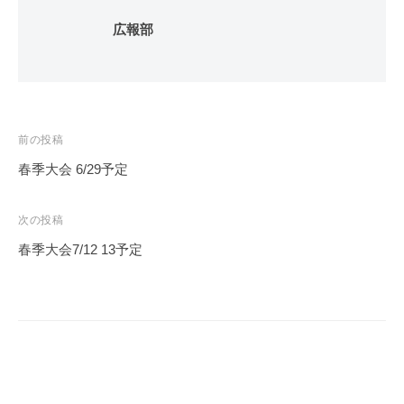
広報部
投
前の投稿
稿
春季大会 6/29予定
ナ
ビ
次の投稿
ゲ
春季大会7/12 13予定
ー
シ
ョ
ン