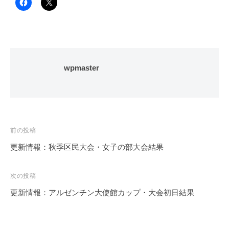
wpmaster
投
前の投稿
稿
更新情報：秋季区民大会・女子の部大会結果
ナ
ビ
次の投稿
ゲ
更新情報：アルゼンチン大使館カップ・大会初日結果
ー
シ