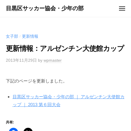
ュ
コ
ー
目黒区サッカー協会・少年の部
メ
ン
ニ
ュ
テ
ー
ン
ツ
女子部
更新情報
/
へ
更新情報：アルゼンチン大使館カップ
ス
キ
2013年11月29日
by
wpmaster
ッ
プ
下記のページを更新しました。
目黒区サッカー協会・少年の部 ｜ アルゼンチン大使館カ
ップ ｜ 2013 第６回大会
共有: