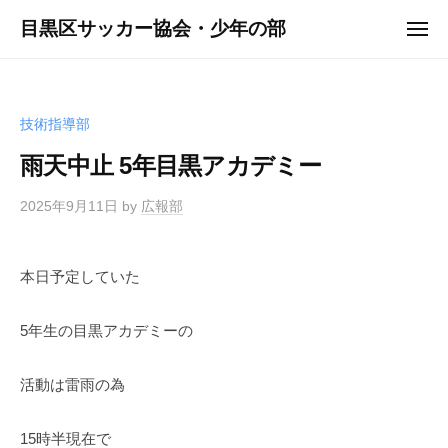
ュ
コ
ー
目黒区サッカー協会・少年の部
メ
ン
ニ
ュ
テ
ー
ン
ツ
技術指導部
へ
雨天中止 5年目黒アカデミー
ス
キ
2025年9月11日
by
広報部
ッ
プ
本日予定していた
5年生の目黒アカデミーの
活動は雷雨の為
15時半現在で