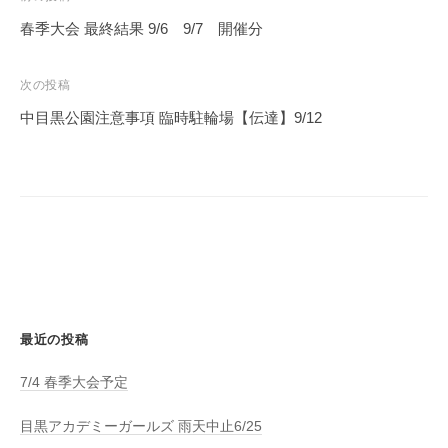
稿
春季大会 最終結果 9/6 9/7 開催分
ナ
ビ
次の投稿
ゲ
中目黒公園注意事項 臨時駐輪場【伝達】9/12
ー
シ
ョ
ン
最近の投稿
7/4 春季大会予定
目黒アカデミーガールズ 雨天中止6/25