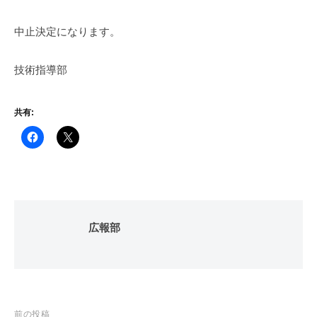
中止決定になります。
技術指導部
共有:
広報部
投
前の投稿