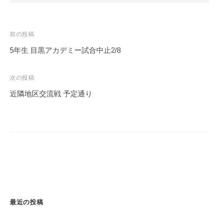
投
前の投稿
稿
5年生 目黒アカデミー試合中止2/8
ナ
ビ
次の投稿
ゲ
近隣地区交流戦 予定通り
ー
シ
ョ
ン
最近の投稿