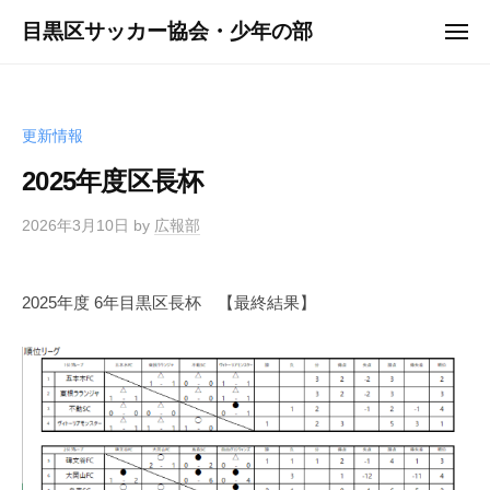
ュ
コ
ー
目黒区サッカー協会・少年の部
メ
ン
ニ
ュ
テ
ー
ン
ツ
更新情報
へ
2025年度区長杯
ス
キ
2026年3月10日
by
広報部
ッ
プ
2025年度 6年目黒区長杯 【最終結果】