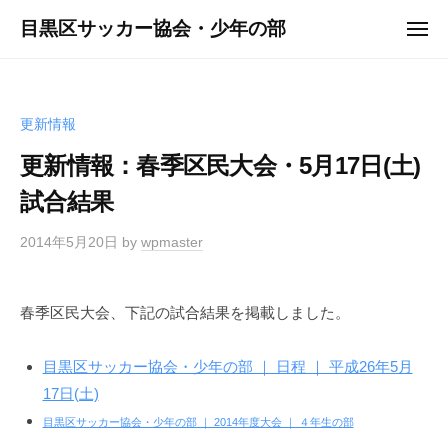
ュ
コ
ー
目黒区サッカー協会・少年の部
メ
ン
ニ
ュ
テ
ー
ン
ツ
更新情報
へ
更新情報：春季区民大会・5月17日(土)
ス
試合結果
キ
ッ
2014年5月20日
by
wpmaster
プ
春季区民大会、下記の試合結果を掲載しました。
目黒区サッカー協会・少年の部 ｜ 日程 ｜ 平成26年5月
17日(土)
目黒区サッカー協会・少年の部 ｜ 2014年度大会 ｜ ４年生の部