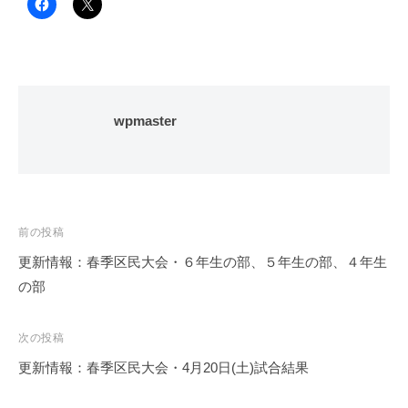
wpmaster
投
前の投稿
稿
更新情報：春季区民大会・６年生の部、５年生の部、４年生
ナ
の部
ビ
ゲ
次の投稿
ー
更新情報：春季区民大会・4月20日(土)試合結果
シ