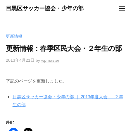
ュ
コ
ー
目黒区サッカー協会・少年の部
メ
ン
ニ
ュ
テ
ー
ン
ツ
更新情報
へ
更新情報：春季区民大会・２年生の部
ス
キ
2013年4月21日
by
wpmaster
ッ
プ
下記のページを更新しました。
目黒区サッカー協会・少年の部 ｜ 2013年度大会 ｜ ２年
生の部
共有: