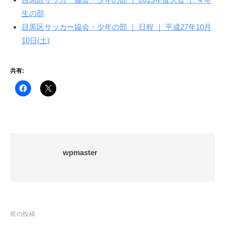
生の部
目黒区サッカー協会・少年の部 ｜ 日程 ｜ 平成27年10月
10日(土)
共有:
wpmaster
投
前の投稿