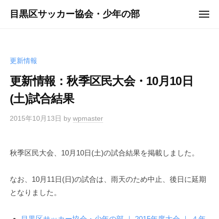
ュ
コ
ー
目黒区サッカー協会・少年の部
メ
ン
ニ
ュ
テ
ー
ン
ツ
更新情報
へ
更新情報：秋季区民大会・10月10日
ス
(土)試合結果
キ
ッ
2015年10月13日
by
wpmaster
プ
秋季区民大会、10月10日(土)の試合結果を掲載しました。
なお、10月11日(日)の試合は、雨天のため中止、後日に延期
となりました。
目黒区サッカー協会・少年の部 ｜ 2015年度大会 ｜ ４年