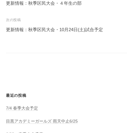
稿
更新情報：秋季区民大会・４年生の部
ナ
ビ
次の投稿
ゲ
更新情報：秋季区民大会・10月24日(土)試合予定
ー
シ
ョ
ン
最近の投稿
7/4 春季大会予定
目黒アカデミーガールズ 雨天中止6/25