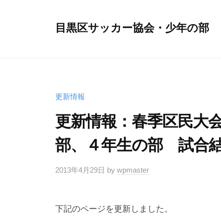
コ
ン
目黒区サッカー協会・少年の部
テ
ン
ツ
へ
ス
更新情報
キ
更新情報：春季区民大会・
ッ
プ
部、４年生の部 試合
2013年4月29日
by
wpmaster
下記のページを更新しました。