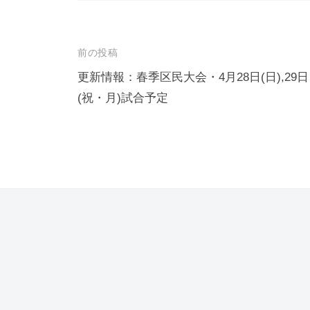
投
前の投稿
稿
更新情報：春季区民大会・4月28日(日),29日
(祝・月)試合予定
ナ
ビ
ゲ
ー
シ
ョ
ン