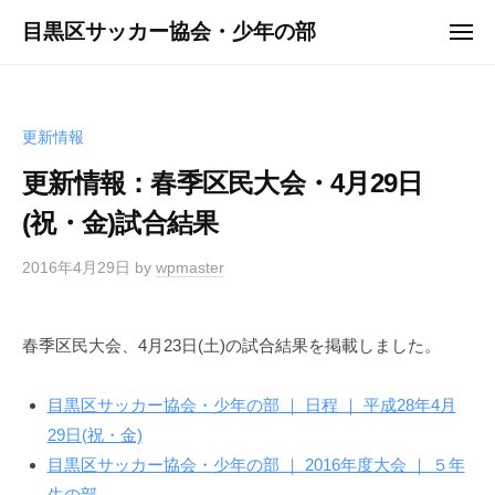
ュ
コ
ー
目黒区サッカー協会・少年の部
メ
ン
ニ
ュ
テ
ー
ン
ツ
更新情報
へ
更新情報：春季区民大会・4月29日
ス
(祝・金)試合結果
キ
ッ
2016年4月29日
by
wpmaster
プ
春季区民大会、4月23日(土)の試合結果を掲載しました。
目黒区サッカー協会・少年の部 ｜ 日程 ｜ 平成28年4月
29日(祝・金)
目黒区サッカー協会・少年の部 ｜ 2016年度大会 ｜ ５年
生の部