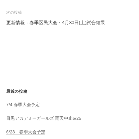
ナ
ビ
次の投稿
ゲ
更新情報：春季区民大会・4月30日(土)試合結果
ー
シ
ョ
ン
最近の投稿
7/4 春季大会予定
目黒アカデミーガールズ 雨天中止6/25
6/28 春季大会予定