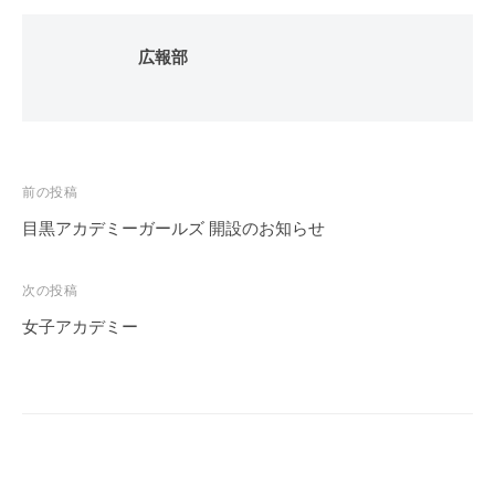
広報部
投
前の投稿
稿
目黒アカデミーガールズ 開設のお知らせ
ナ
ビ
次の投稿
ゲ
女子アカデミー
ー
シ
ョ
ン