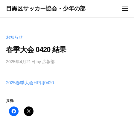
ュ
コ
ー
目黒区サッカー協会・少年の部
メ
ン
ニ
ュ
テ
ー
ン
ツ
お知らせ
へ
春季大会 0420 結果
ス
キ
2025年4月21日
by
広報部
ッ
プ
2025春季大会HP用0420
共有: